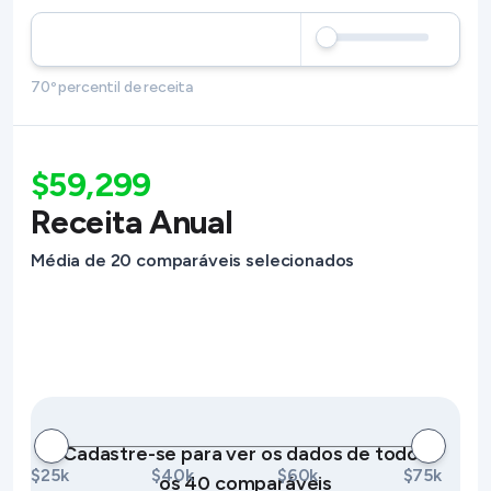
70º percentil de receita
$59,299
Receita Anual
Média de 20 comparáveis selecionados
Cadastre-se para ver os dados de todos
$25k
$40k
$60k
$75k
os 40 comparáveis