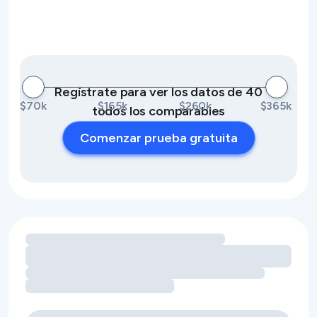
Regístrate para ver los datos de 40
$70k
$165k
$260k
$365k
todos los comparables
Comenzar prueba gratuita
Cargando oportunidades de ingresos por servicios