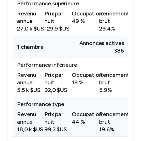
Performance supérieure
Revenu
Prix par
Occupation
Rendement
annuel
nuit
49 %
brut
27,0 k $US
129,9 $US
29.4%
Annonces actives
1 chambre
386
Performance inférieure
Revenu
Prix par
Occupation
Rendement
annuel
nuit
18 %
brut
5,5 k $US
92,0 $US
5.9%
Performance type
Revenu
Prix par
Occupation
Rendement
annuel
nuit
44 %
brut
18,0 k $US
99,3 $US
19.6%