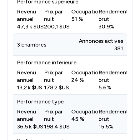
Performance supérieure
Revenu
Prix par
Occupation
Rendement
annuel
nuit
51 %
brut
47,3 k $US
200,1 $US
30.9%
Annonces actives
3 chambres
381
Performance inférieure
Revenu
Prix par
Occupation
Rendement
annuel
nuit
24 %
brut
13,2 k $US
178,2 $US
5.6%
Performance type
Revenu
Prix par
Occupation
Rendement
annuel
nuit
45 %
brut
36,5 k $US
198,4 $US
15.5%