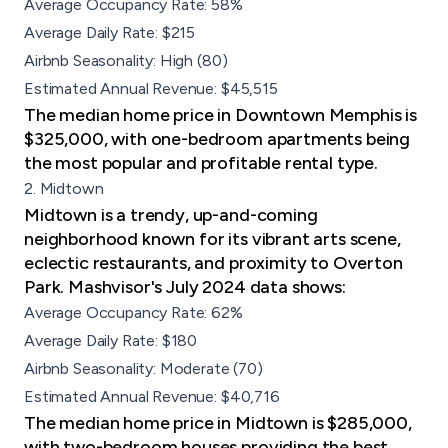
Average Occupancy Rate: 58%
Average Daily Rate: $215
Airbnb Seasonality: High (80)
Estimated Annual Revenue: $45,515
The median home price in Downtown Memphis is
$325,000, with one-bedroom apartments being
the most popular and profitable rental type.
2. Midtown
Midtown is a trendy, up-and-coming
neighborhood known for its vibrant arts scene,
eclectic restaurants, and proximity to Overton
Park. Mashvisor's July 2024 data shows:
Average Occupancy Rate: 62%
Average Daily Rate: $180
Airbnb Seasonality: Moderate (70)
Estimated Annual Revenue: $40,716
The median home price in Midtown is $285,000,
with two-bedroom houses providing the best