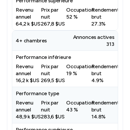
Performance supérieure
Revenu
Prix par
Occupation
Rendement
annuel
nuit
52 %
brut
64,2 k $US
267,8 $US
27.3%
Annonces actives
4+ chambres
313
Performance inférieure
Revenu
Prix par
Occupation
Rendement
annuel
nuit
19 %
brut
16,2 k $US
269,5 $US
4.9%
Performance type
Revenu
Prix par
Occupation
Rendement
annuel
nuit
43 %
brut
48,9 k $US
283,6 $US
14.8%
Performance supérieure