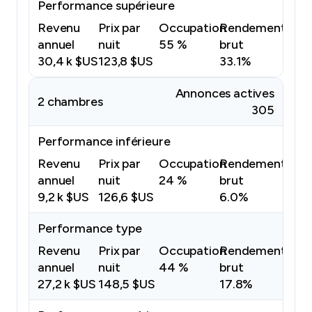
Performance supérieure
Revenu
Prix par
Occupation
Rendement
annuel
nuit
55 %
brut
30,4 k $US
123,8 $US
33.1%
Annonces actives
2 chambres
305
Performance inférieure
Revenu
Prix par
Occupation
Rendement
annuel
nuit
24 %
brut
9,2 k $US
126,6 $US
6.0%
Performance type
Revenu
Prix par
Occupation
Rendement
annuel
nuit
44 %
brut
27,2 k $US
148,5 $US
17.8%