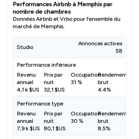
Performances Airbnb à Memphis par
nombre de chambres
Données Airbnb et Vrbo pour l'ensemble du
marché de Memphis.
Annonces actives
Studio
58
Performance inférieure
Revenu
Prix par
Occupation
Rendement
annuel
nuit
31 %
brut
4,1 k $US
32,1 $US
4.4%
Performance type
Revenu
Prix par
Occupation
Rendement
annuel
nuit
30 %
brut
7,9 k $US
80,1 $US
8.5%