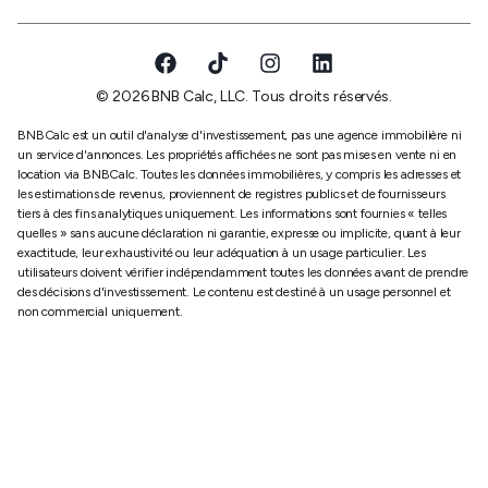
© 2026 BNB Calc, LLC. Tous droits réservés.
BNBCalc est un outil d'analyse d'investissement, pas une agence immobilière ni
un service d'annonces. Les propriétés affichées ne sont pas mises en vente ni en
location via BNBCalc. Toutes les données immobilières, y compris les adresses et
les estimations de revenus, proviennent de registres publics et de fournisseurs
tiers à des fins analytiques uniquement. Les informations sont fournies « telles
quelles » sans aucune déclaration ni garantie, expresse ou implicite, quant à leur
exactitude, leur exhaustivité ou leur adéquation à un usage particulier. Les
utilisateurs doivent vérifier indépendamment toutes les données avant de prendre
des décisions d'investissement. Le contenu est destiné à un usage personnel et
non commercial uniquement.