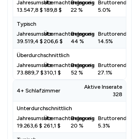
Jahresumsatz
Übernachtungspreis
Belegung
Bruttorendite
13.547,8 $
189,8 $
22 %
5.0%
Typisch
Jahresumsatz
Übernachtungspreis
Belegung
Bruttorendite
39.519,4 $
206,6 $
44 %
14.5%
Überdurchschnittlich
Jahresumsatz
Übernachtungspreis
Belegung
Bruttorendite
73.889,7 $
310,1 $
52 %
27.1%
Aktive Inserate
4+ Schlafzimmer
328
Unterdurchschnittlich
Jahresumsatz
Übernachtungspreis
Belegung
Bruttorendite
19.263,6 $
261,1 $
20 %
5.3%