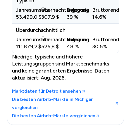
Typisch
Jahresumsatz
Übernachtungspreis
Belegung
Bruttorendite
53.499,0 $
307,9 $
39 %
14.6%
Überdurchschnittlich
Jahresumsatz
Übernachtungspreis
Belegung
Bruttorendite
111.879,2 $
525,8 $
48 %
30.5%
Niedrige, typische und höhere
Leistungsgruppen sind Marktbenchmarks
und keine garantierten Ergebnisse.
Daten
aktualisiert: Aug. 2026.
Marktdaten für Detroit ansehen
Die besten Airbnb-Märkte in Michigan
vergleichen
Die besten Airbnb-Märkte vergleichen