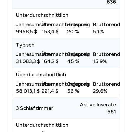
636
Unterdurchschnittlich
Jahresumsatz
Übernachtungspreis
Belegung
Bruttorendite
9958,5 $
153,4 $
20 %
5.1%
Typisch
Jahresumsatz
Übernachtungspreis
Belegung
Bruttorendite
31.083,3 $
164,2 $
45 %
15.9%
Überdurchschnittlich
Jahresumsatz
Übernachtungspreis
Belegung
Bruttorendite
58.013,1 $
221,4 $
56 %
29.6%
Aktive Inserate
3 Schlafzimmer
561
Unterdurchschnittlich