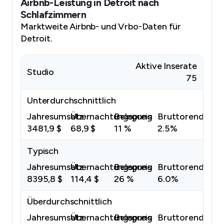
Airbnb-Leistung in Detroit nach
Schlafzimmern
Marktweite Airbnb- und Vrbo-Daten für
Detroit.
Aktive Inserate
Studio
75
Unterdurchschnittlich
Jahresumsatz
Übernachtungspreis
Belegung
Bruttorendite
3481,9 $
68,9 $
11 %
2.5%
Typisch
Jahresumsatz
Übernachtungspreis
Belegung
Bruttorendite
8395,8 $
114,4 $
26 %
6.0%
Überdurchschnittlich
Jahresumsatz
Übernachtungspreis
Belegung
Bruttorendite