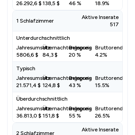
26.292,6 $
138,5 $
46 %
18.9%
Aktive Inserate
1 Schlafzimmer
517
Unterdurchschnittlich
Jahresumsatz
Übernachtungspreis
Belegung
Bruttorendite
5806,6 $
84,3 $
20 %
4.2%
Typisch
Jahresumsatz
Übernachtungspreis
Belegung
Bruttorendite
21.571,4 $
124,8 $
43 %
15.5%
Überdurchschnittlich
Jahresumsatz
Übernachtungspreis
Belegung
Bruttorendite
36.813,0 $
151,8 $
55 %
26.5%
Aktive Inserate
2 Schlafzimmer