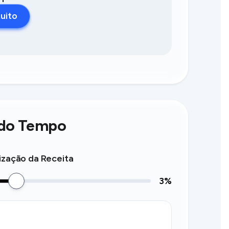
tuito
 do Tempo
ização da Receita
3
%