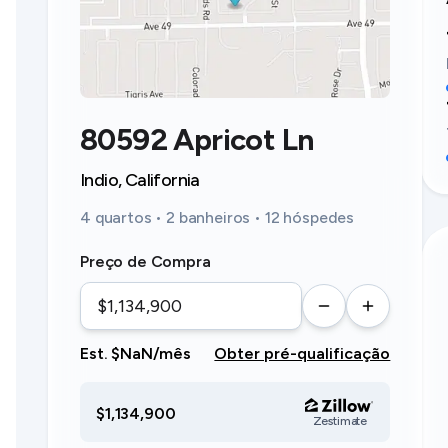
80592 Apricot Ln
Indio, California
4 quartos • 2 banheiros • 12 hóspedes
Preço de Compra
Est. $NaN/mês
Obter pré-qualificação
$1,134,900
Zestimate