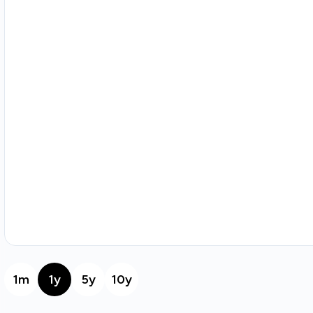
1m
1y
5y
10y