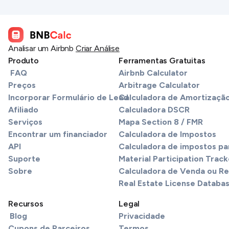
Analisar um Airbnb
Criar Análise
Produto
Ferramentas Gratuitas
FAQ
Airbnb Calculator
Preços
Arbitrage Calculator
Incorporar Formulário de Lead
Calculadora de Amortizaçã
Afiliado
Calculadora DSCR
Serviços
Mapa Section 8 / FMR
Encontrar um financiador
Calculadora de Impostos
API
Calculadora de impostos pa
Suporte
Material Participation Track
Sobre
Calculadora de Venda ou R
Real Estate License Databa
Recursos
Legal
Blog
Privacidade
Cupons de Parceiros
Termos