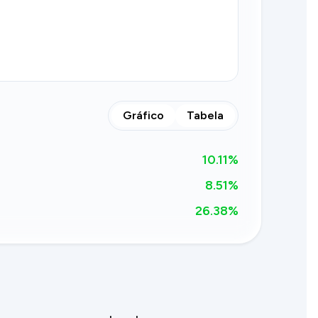
Gráfico
Tabela
10.11
%
8.51%
26.38
%