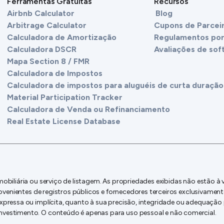
Ferramentas Gratuitas
Recursos
Airbnb Calculator
Blog
Arbitrage Calculator
Cupons de Parcei
Calculadora de Amortização
Regulamentos por
Calculadora DSCR
Avaliações de sof
Mapa Section 8 / FMR
Calculadora de Impostos
Calculadora de impostos para aluguéis de curta duração
Material Participation Tracker
Calculadora de Venda ou Refinanciamento
Real Estate License Database
obiliária ou serviço de listagem. As propriedades exibidas não estão 
ovenientes de registros públicos e fornecedores terceiros exclusivament
pressa ou implícita, quanto à sua precisão, integridade ou adequação p
vestimento. O conteúdo é apenas para uso pessoal e não comercial.