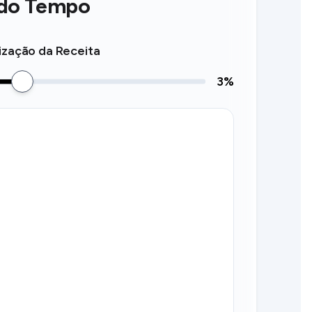
 do Tempo
ização da Receita
3
%