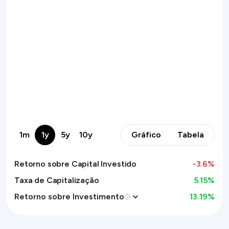
1m
1y
5y
10y
Gráfico
Tabela
Retorno sobre Capital Investido
-3.6
%
Taxa de Capitalização
5.15%
Retorno sobre Investimento
13.19
%