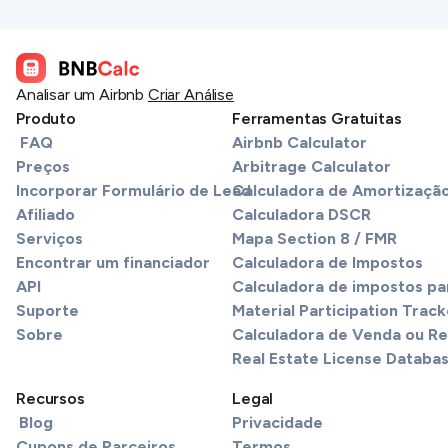
Analisar um Airbnb
Criar Análise
Produto
Ferramentas Gratuitas
FAQ
Airbnb Calculator
Preços
Arbitrage Calculator
Incorporar Formulário de Lead
Calculadora de Amortizaçã
Afiliado
Calculadora DSCR
Serviços
Mapa Section 8 / FMR
Encontrar um financiador
Calculadora de Impostos
API
Calculadora de impostos pa
Suporte
Material Participation Track
Sobre
Calculadora de Venda ou R
Real Estate License Databa
Recursos
Legal
Blog
Privacidade
Cupons de Parceiros
Termos