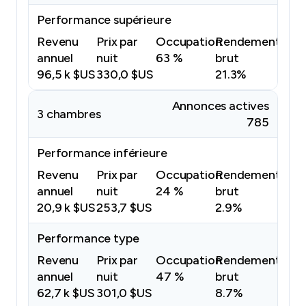
Performance supérieure
Revenu
Prix par
Occupation
Rendement
annuel
nuit
63 %
brut
96,5 k $US
330,0 $US
21.3%
Annonces actives
3 chambres
785
Performance inférieure
Revenu
Prix par
Occupation
Rendement
annuel
nuit
24 %
brut
20,9 k $US
253,7 $US
2.9%
Performance type
Revenu
Prix par
Occupation
Rendement
annuel
nuit
47 %
brut
62,7 k $US
301,0 $US
8.7%