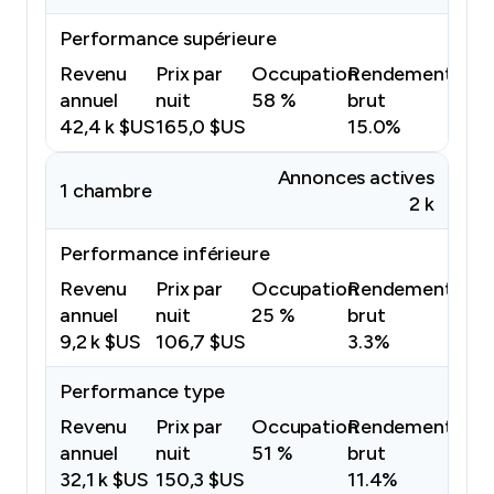
Performance supérieure
Revenu
Prix par
Occupation
Rendement
annuel
nuit
58 %
brut
42,4 k $US
165,0 $US
15.0%
Annonces actives
1 chambre
2 k
Performance inférieure
Revenu
Prix par
Occupation
Rendement
annuel
nuit
25 %
brut
9,2 k $US
106,7 $US
3.3%
Performance type
Revenu
Prix par
Occupation
Rendement
annuel
nuit
51 %
brut
32,1 k $US
150,3 $US
11.4%