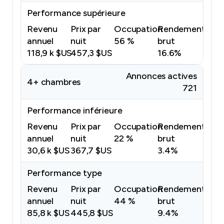
Performance supérieure
Revenu
Prix par
Occupation
Rendement
annuel
nuit
56 %
brut
118,9 k $US
457,3 $US
16.6%
Annonces actives
4+ chambres
721
Performance inférieure
Revenu
Prix par
Occupation
Rendement
annuel
nuit
22 %
brut
30,6 k $US
367,7 $US
3.4%
Performance type
Revenu
Prix par
Occupation
Rendement
annuel
nuit
44 %
brut
85,8 k $US
445,8 $US
9.4%