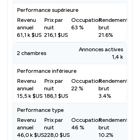
Performance supérieure
Revenu
Prix par
Occupation
Rendement
annuel
nuit
63 %
brut
61,1 k $US
216,1 $US
21.6%
Annonces actives
2 chambres
1,4 k
Performance inférieure
Revenu
Prix par
Occupation
Rendement
annuel
nuit
22 %
brut
15,5 k $US
186,1 $US
3.4%
Performance type
Revenu
Prix par
Occupation
Rendement
annuel
nuit
46 %
brut
46,0 k $US
228,0 $US
10.2%