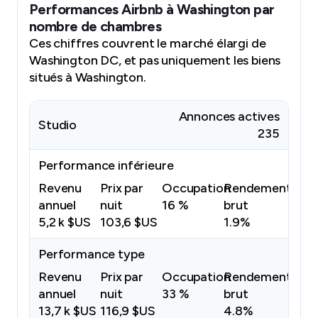
Performances Airbnb à Washington par
nombre de chambres
Ces chiffres couvrent le marché élargi de
Washington DC, et pas uniquement les biens
situés à Washington.
Annonces actives
Studio
235
Performance inférieure
Revenu
Prix par
Occupation
Rendement
annuel
nuit
16 %
brut
5,2 k $US
103,6 $US
1.9%
Performance type
Revenu
Prix par
Occupation
Rendement
annuel
nuit
33 %
brut
13,7 k $US
116,9 $US
4.8%