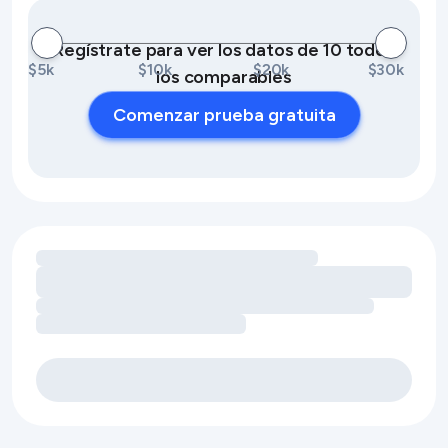
Regístrate para ver los datos de 10 todos
$5k
$10k
$20k
$30k
los comparables
Comenzar prueba gratuita
Cargando oportunidades de ingresos por servicios