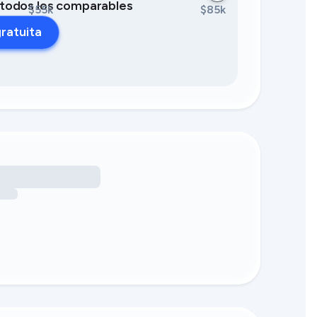
0 todos los comparables
$55k
$85k
ratuita