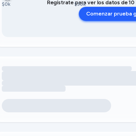
Regístrate para ver los datos de 1
$0k
$30k
Comenzar prueba g
Cargando oportunidades de ingresos por servicios