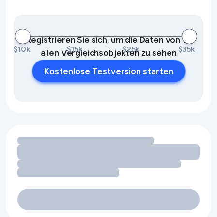
Registrieren Sie sich, um die Daten von 10
$10k
$15k
$25k
$35k
allen Vergleichsobjekten zu sehen
Kostenlose Testversion starten
Umsatzchancen durch Ausstattungsmerkmale werden gel