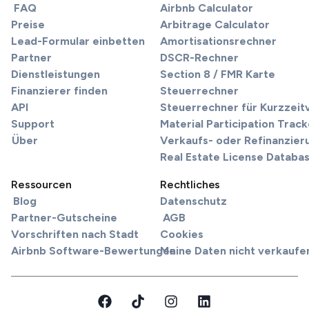
FAQ
Airbnb Calculator
Preise
Arbitrage Calculator
Lead-Formular einbetten
Amortisationsrechner
Partner
DSCR-Rechner
Dienstleistungen
Section 8 / FMR Karte
Finanzierer finden
Steuerrechner
API
Steuerrechner für Kurzzei
Support
Material Participation Track
Über
Verkaufs- oder Refinanzier
Real Estate License Databa
Ressourcen
Rechtliches
Blog
Datenschutz
Partner-Gutscheine
AGB
Vorschriften nach Stadt
Cookies
Airbnb Software-Bewertungen
Meine Daten nicht verkaufe