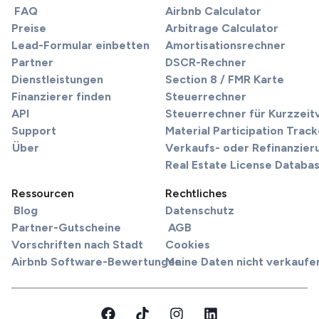
FAQ
Airbnb Calculator
Preise
Arbitrage Calculator
Lead-Formular einbetten
Amortisationsrechner
Partner
DSCR-Rechner
Dienstleistungen
Section 8 / FMR Karte
Finanzierer finden
Steuerrechner
API
Steuerrechner für Kurzzei
Support
Material Participation Track
Über
Verkaufs- oder Refinanzier
Real Estate License Databa
Ressourcen
Rechtliches
Blog
Datenschutz
Partner-Gutscheine
AGB
Vorschriften nach Stadt
Cookies
Airbnb Software-Bewertungen
Meine Daten nicht verkaufe