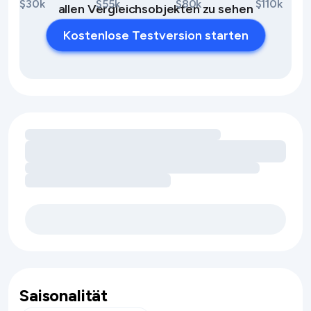
$30k
$55k
$80k
$110k
allen Vergleichsobjekten zu sehen
Kostenlose Testversion starten
Umsatzchancen durch Ausstattungsmerkmale werden gel
Saisonalität