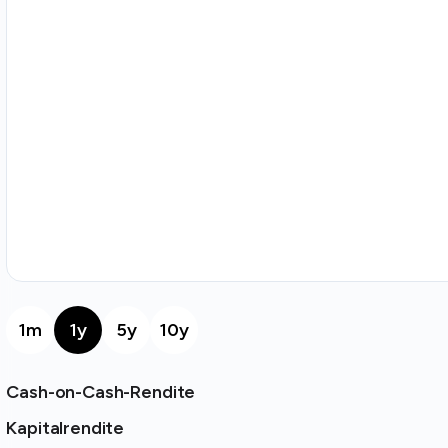
1m
1y
5y
10y
Cash-on-Cash-Rendite
Kapitalrendite