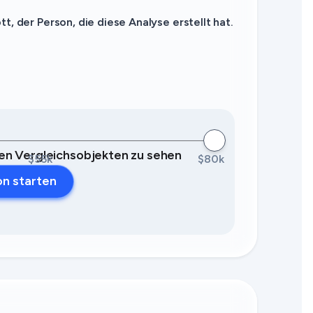
, der Person, die diese Analyse erstellt hat.
llen Vergleichsobjekten zu sehen
$55k
$80k
on starten