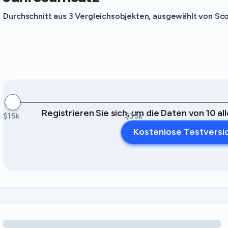
Durchschnitt aus 3 Vergleichsobjekten, ausgewählt von Scott
Registrieren Sie sich, um die Daten von 10 a
$15k
$35k
Kostenlose Testversi
Umsatzchancen durch Ausstattungsmerkmale werden geladen