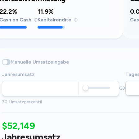
22.2%
11.9%
0.
Cash on Cash
Kapitalrendite
Cas
Manuelle Umsatzeingabe
Jahresumsatz
Tages
70. Umsatzperzentil
$52,149
Jahresumsatz