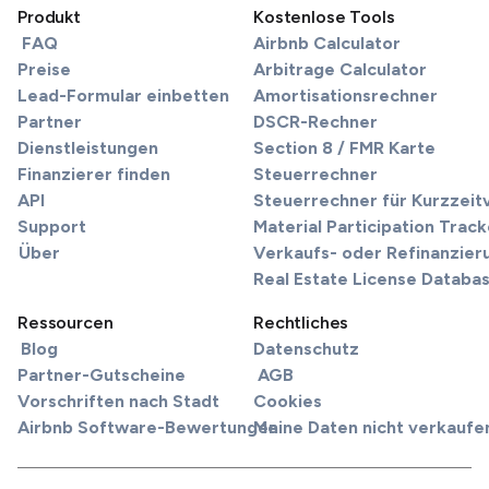
Produkt
Kostenlose Tools
FAQ
Airbnb Calculator
Preise
Arbitrage Calculator
Lead-Formular einbetten
Amortisationsrechner
Partner
DSCR-Rechner
Dienstleistungen
Section 8 / FMR Karte
Finanzierer finden
Steuerrechner
API
Steuerrechner für Kurzzei
Support
Material Participation Track
Über
Verkaufs- oder Refinanzier
Real Estate License Databa
Ressourcen
Rechtliches
Blog
Datenschutz
Partner-Gutscheine
AGB
Vorschriften nach Stadt
Cookies
Airbnb Software-Bewertungen
Meine Daten nicht verkaufe