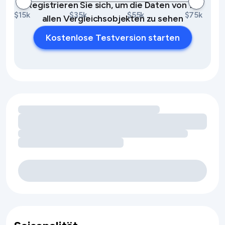
Registrieren Sie sich, um die Daten von 10
$15k
$35k
$55k
$75k
allen Vergleichsobjekten zu sehen
Kostenlose Testversion starten
Umsatzchancen durch Ausstattungsmerkmale werden gel