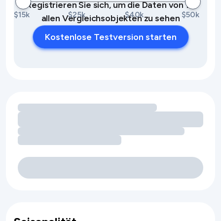
Registrieren Sie sich, um die Daten von 10
$15k
$25k
$40k
$50k
allen Vergleichsobjekten zu sehen
Kostenlose Testversion starten
Umsatzchancen durch Ausstattungsmerkmale werden gel