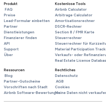
Produkt
Kostenlose Tools
FAQ
Airbnb Calculator
Preise
Arbitrage Calculator
Lead-Formular einbetten
Amortisationsrechner
Partner
DSCR-Rechner
Dienstleistungen
Section 8 / FMR Karte
Finanzierer finden
Steuerrechner
API
Steuerrechner für Kurzzei
Support
Material Participation Track
Über
Verkaufs- oder Refinanzier
Real Estate License Databa
Ressourcen
Rechtliches
Blog
Datenschutz
Partner-Gutscheine
AGB
Vorschriften nach Stadt
Cookies
Airbnb Software-Bewertungen
Meine Daten nicht verkaufe