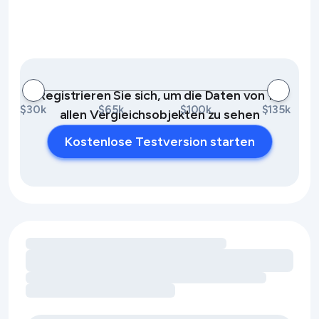
Registrieren Sie sich, um die Daten von 10
$30k
$65k
$100k
$135k
allen Vergleichsobjekten zu sehen
Kostenlose Testversion starten
Umsatzchancen durch Ausstattungsmerkmale werden gel