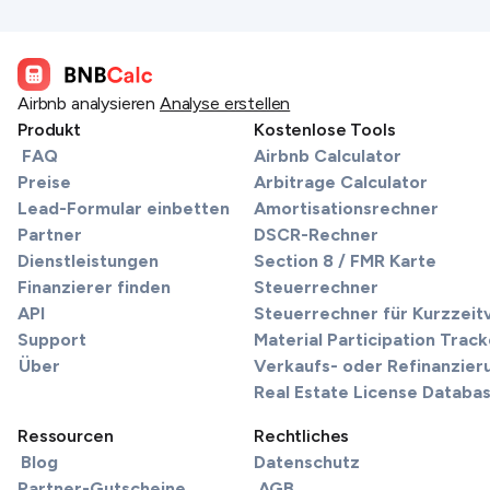
Airbnb analysieren
Analyse erstellen
Produkt
Kostenlose Tools
FAQ
Airbnb Calculator
Preise
Arbitrage Calculator
Lead-Formular einbetten
Amortisationsrechner
Partner
DSCR-Rechner
Dienstleistungen
Section 8 / FMR Karte
Finanzierer finden
Steuerrechner
API
Steuerrechner für Kurzzei
Support
Material Participation Track
Über
Verkaufs- oder Refinanzier
Real Estate License Databa
Ressourcen
Rechtliches
Blog
Datenschutz
Partner-Gutscheine
AGB