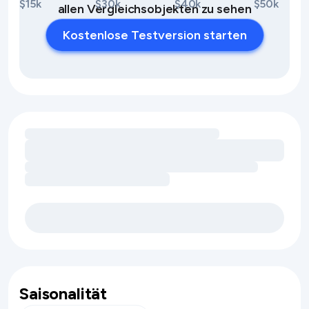
$15k
$30k
$40k
$50k
allen Vergleichsobjekten zu sehen
Kostenlose Testversion starten
Umsatzchancen durch Ausstattungsmerkmale werden gel
Saisonalität