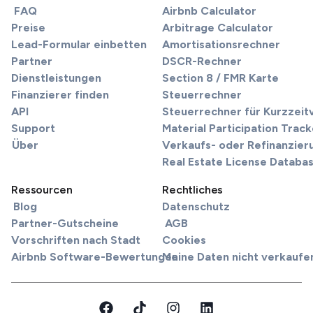
FAQ
Airbnb Calculator
Preise
Arbitrage Calculator
Lead-Formular einbetten
Amortisationsrechner
Partner
DSCR-Rechner
Dienstleistungen
Section 8 / FMR Karte
Finanzierer finden
Steuerrechner
API
Steuerrechner für Kurzzei
Support
Material Participation Track
Über
Verkaufs- oder Refinanzier
Real Estate License Databa
Ressourcen
Rechtliches
Blog
Datenschutz
Partner-Gutscheine
AGB
Vorschriften nach Stadt
Cookies
Airbnb Software-Bewertungen
Meine Daten nicht verkaufe