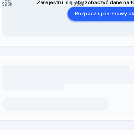
Zarejestruj się, aby zobaczyć dane na
$25k
$50k
Rozpocznij darmowy ok
Wczytywanie możliwości zwiększenia przychodu dzięki udogo