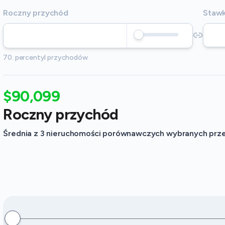
Roczny przychód
Stawk
70. percentyl przychodów
$90,099
Roczny przychód
Średnia z 3 nieruchomości porównawczych wybranych przez