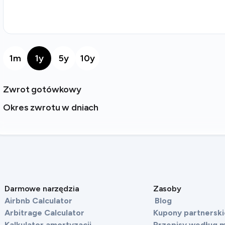
1m
1y
5y
10y
Zwrot gotówkowy
Okres zwrotu w dniach
Darmowe narzędzia
Zasoby
Airbnb Calculator
Blog
Arbitrage Calculator
Kupony partnerski
o
Kalkulator amortyzacji
Przepisy według m