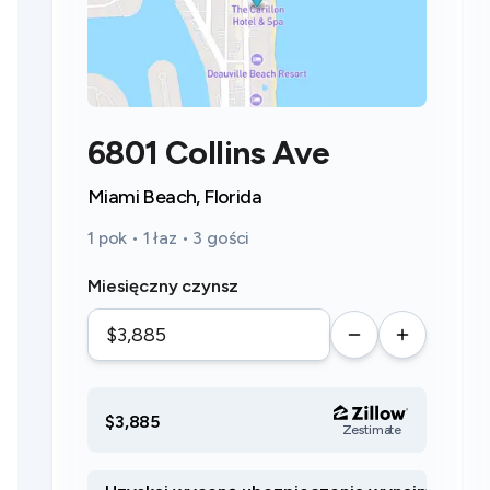
6801 Collins Ave
Miami Beach, Florida
1 pok • 1 łaz • 3 gości
Miesięczny czynsz
$3,885
Zestimate