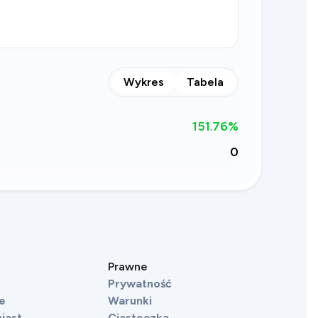
Wykres
Tabela
151.76
%
0
Prawne
Prywatność
e
Warunki
iast
Ciasteczka