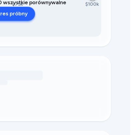
 10 wszystkie porównywalne
$75k
$100k
res próbny
dnieniom