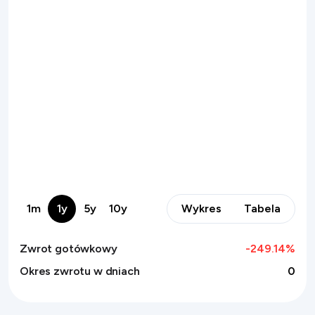
1m
1y
5y
10y
Wykres
Tabela
Zwrot gotówkowy
-249.14
%
Okres zwrotu w dniach
0