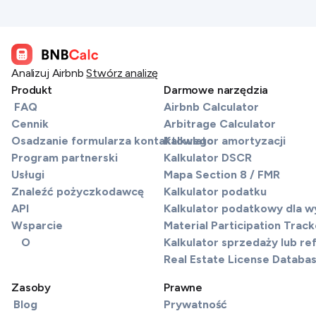
Analizuj Airbnb
Stwórz analizę
Produkt
Darmowe narzędzia
FAQ
Airbnb Calculator
Cennik
Arbitrage Calculator
Osadzanie formularza kontaktowego
Kalkulator amortyzacji
Program partnerski
Kalkulator DSCR
Usługi
Mapa Section 8 / FMR
Znaleźć pożyczkodawcę
Kalkulator podatku
API
Kalkulator podatkowy dla 
Wsparcie
Material Participation Track
O
Kalkulator sprzedaży lub re
Real Estate License Databa
Zasoby
Prawne
Blog
Prywatność