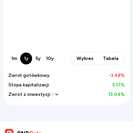
1m
1y
5y
10y
Wykres
Tabela
Zwrot gotówkowy
-3.48
%
Stopa kapitalizacji
5.17%
Zwrot z inwestycji
13.04
%