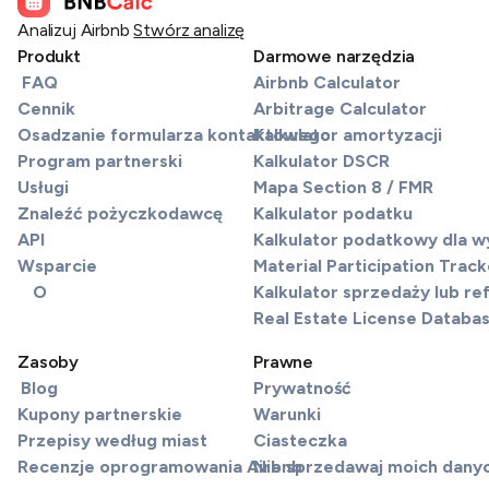
Analizuj Airbnb
Stwórz analizę
Produkt
Darmowe narzędzia
FAQ
Airbnb Calculator
Cennik
Arbitrage Calculator
Osadzanie formularza kontaktowego
Kalkulator amortyzacji
Program partnerski
Kalkulator DSCR
Usługi
Mapa Section 8 / FMR
Znaleźć pożyczkodawcę
Kalkulator podatku
API
Kalkulator podatkowy dla 
Wsparcie
Material Participation Track
O
Kalkulator sprzedaży lub re
Real Estate License Databa
Zasoby
Prawne
Blog
Prywatność
Kupony partnerskie
Warunki
Przepisy według miast
Ciasteczka
Recenzje oprogramowania Airbnb
Nie sprzedawaj moich dany