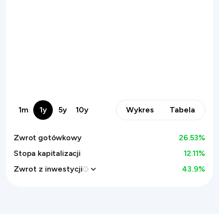
1m
1y
5y
10y
Wykres
Tabela
Zwrot gotówkowy
26.53
%
Stopa kapitalizacji
12.11%
Zwrot z inwestycji
43.9
%