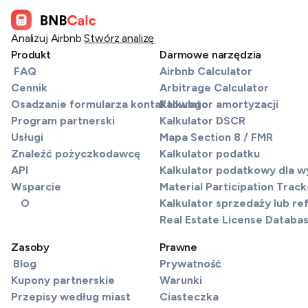
Analizuj Airbnb
Stwórz analizę
Produkt
Darmowe narzędzia
FAQ
Airbnb Calculator
Cennik
Arbitrage Calculator
Osadzanie formularza kontaktowego
Kalkulator amortyzacji
Program partnerski
Kalkulator DSCR
Usługi
Mapa Section 8 / FMR
Znaleźć pożyczkodawcę
Kalkulator podatku
API
Kalkulator podatkowy dla 
Wsparcie
Material Participation Track
O
Kalkulator sprzedaży lub re
Real Estate License Databa
Zasoby
Prawne
Blog
Prywatność
Kupony partnerskie
Warunki
Przepisy według miast
Ciasteczka