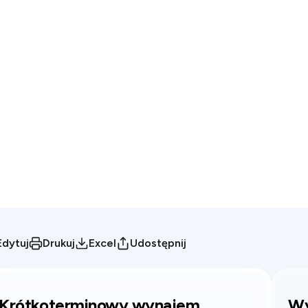
Edytuj
Drukuj
Excel
Udostępnij
Krótkoterminowy wynajem
Wy