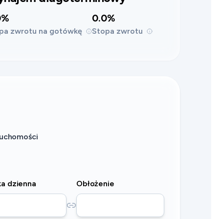
0%
0.0%
pa zwrotu na gotówkę
Stopa zwrotu
eruchomości
a dzienna
Obłożenie