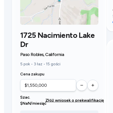
1725 Nacimiento Lake
Dr
Paso Robles, California
5 pok • 3 łaz • 15 gości
Cena zakupu
Szac.
Złóż wniosek o prekwalifikację
$NaN/miesiąc