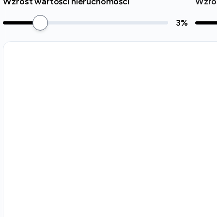
Wzrost wartości nieruchomości
Wzro
3
%