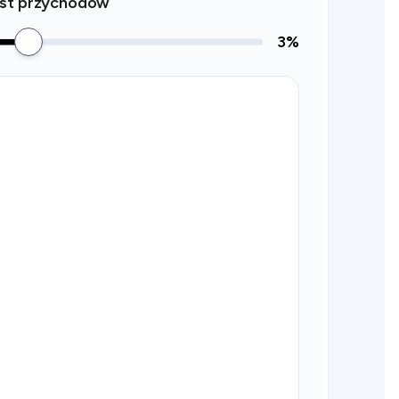
st przychodów
3
%