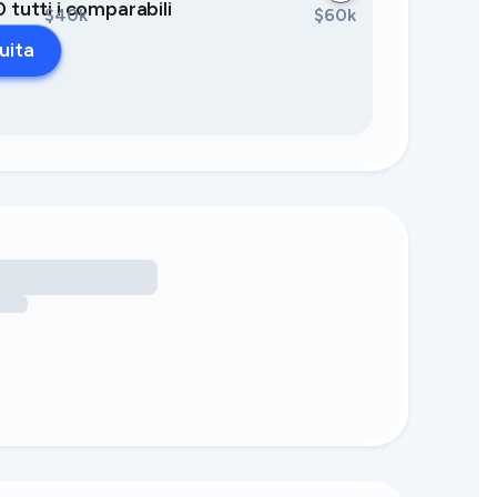
0 tutti i comparabili
$40k
$60k
uita