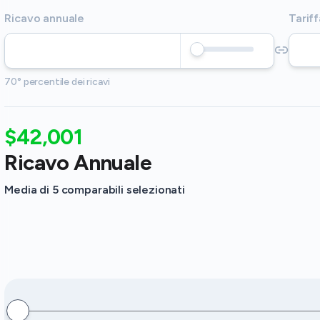
Ricavo annuale
Tariff
70° percentile dei ricavi
$42,001
Ricavo Annuale
Media di 5 comparabili selezionati