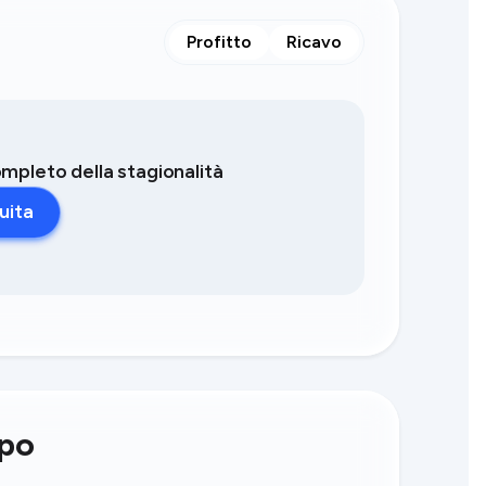
Profitto
Ricavo
completo della stagionalità
uita
mpo