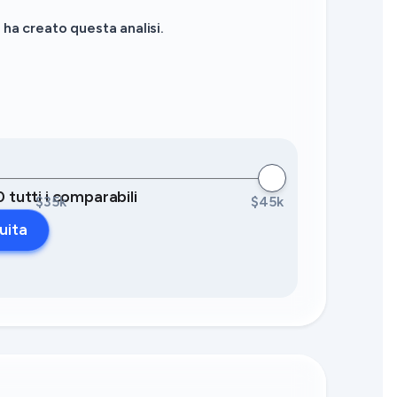
ha creato questa analisi.
0 tutti i comparabili
$35k
$45k
uita