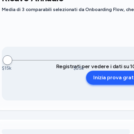
Media di 3 comparabili selezionati da Onboarding Flow, che 
Registrati per vedere i dati su 1
$15k
$25k
Inizia prova grat
Caricamento delle opportunità di ricavo legate ai servizi