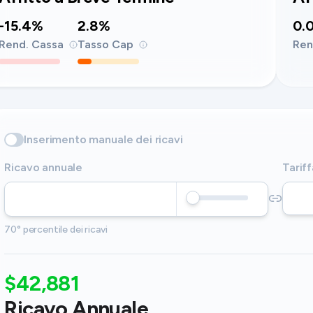
-15.4%
2.8%
0.
Rend. Cassa
Tasso Cap
Ren
Inserimento manuale dei ricavi
Ricavo annuale
Tariff
70° percentile dei ricavi
$42,881
Ricavo Annuale