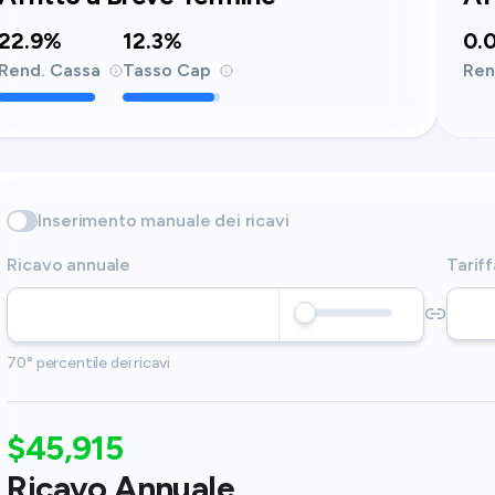
22.9%
12.3%
0.
Rend. Cassa
Tasso Cap
Ren
Inserimento manuale dei ricavi
Ricavo annuale
Tariff
70° percentile dei ricavi
$45,915
Ricavo Annuale