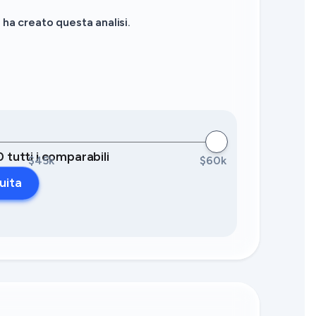
ha creato questa analisi.
0 tutti i comparabili
$45k
$60k
uita