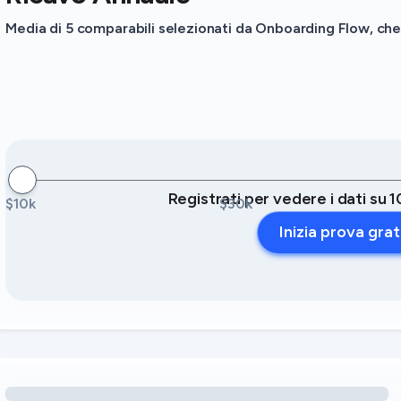
Media di 5 comparabili selezionati da Onboarding Flow, che 
Registrati per vedere i dati su 1
$10k
$30k
Inizia prova grat
Caricamento delle opportunità di ricavo legate ai servizi