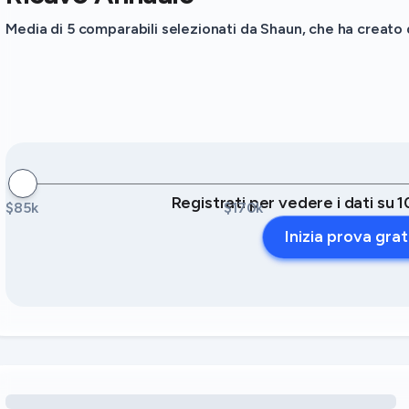
Media di 5 comparabili selezionati da Shaun, che ha creato q
Registrati per vedere i dati su 1
$85k
$170k
Inizia prova grat
Caricamento delle opportunità di ricavo legate ai servizi