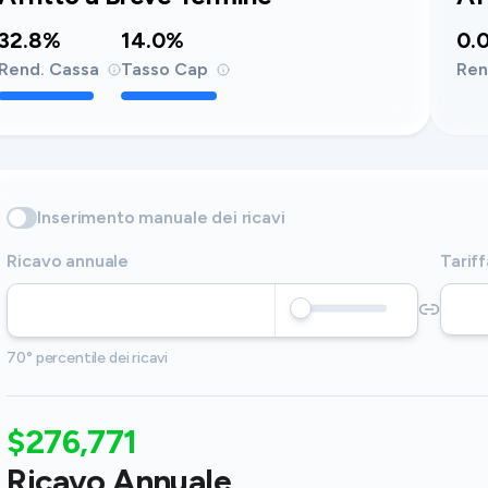
32.8%
14.0%
0.
Rend. Cassa
Tasso Cap
Ren
Inserimento manuale dei ricavi
Ricavo annuale
Tariff
70° percentile dei ricavi
$276,771
Ricavo Annuale