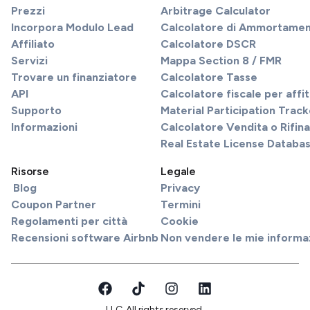
Prezzi
Arbitrage Calculator
Incorpora Modulo Lead
Calcolatore di Ammortame
Affiliato
Calcolatore DSCR
Servizi
Mappa Section 8 / FMR
Trovare un finanziatore
Calcolatore Tasse
API
Calcolatore fiscale per affi
Supporto
Material Participation Track
Informazioni
Calcolatore Vendita o Rifi
Real Estate License Databa
Risorse
Legale
Blog
Privacy
Coupon Partner
Termini
Regolamenti per città
Cookie
Recensioni software Airbnb
Non vendere le mie informa
LLC. All rights reserved.