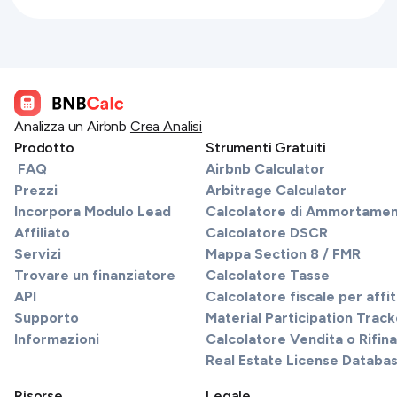
Analizza un Airbnb
Crea Analisi
Prodotto
Strumenti Gratuiti
FAQ
Airbnb Calculator
Prezzi
Arbitrage Calculator
Incorpora Modulo Lead
Calcolatore di Ammortame
Affiliato
Calcolatore DSCR
Servizi
Mappa Section 8 / FMR
Trovare un finanziatore
Calcolatore Tasse
API
Calcolatore fiscale per affi
Supporto
Material Participation Track
Informazioni
Calcolatore Vendita o Rifi
Real Estate License Databa
Risorse
Legale