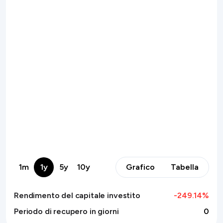
1m
1y
5y
10y
Grafico
Tabella
Rendimento del capitale investito
-249.14
%
Periodo di recupero in giorni
0