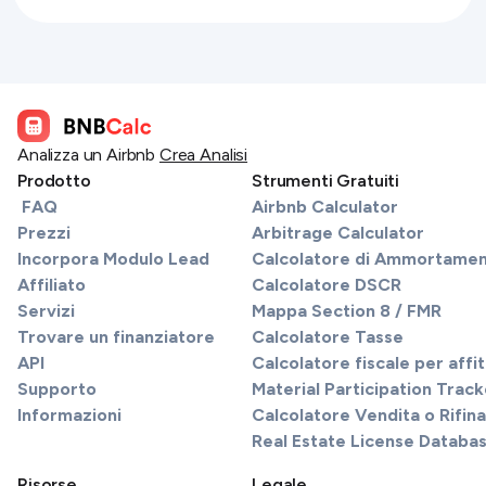
Analizza un Airbnb
Crea Analisi
Prodotto
Strumenti Gratuiti
FAQ
Airbnb Calculator
Prezzi
Arbitrage Calculator
Incorpora Modulo Lead
Calcolatore di Ammortame
Affiliato
Calcolatore DSCR
Servizi
Mappa Section 8 / FMR
Trovare un finanziatore
Calcolatore Tasse
API
Calcolatore fiscale per affi
Supporto
Material Participation Track
Informazioni
Calcolatore Vendita o Rifi
Real Estate License Databa
Risorse
Legale