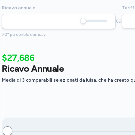
Ricavo annuale
Tariff
70° percentile dei ricavi
$27,686
Ricavo Annuale
Media di 3 comparabili selezionati da luisa, che ha creato qu