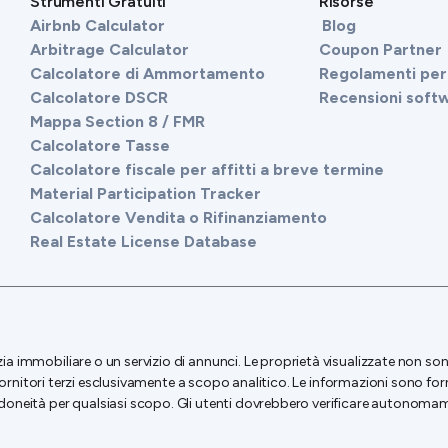
Strumenti Gratuiti
Risorse
Airbnb Calculator
Blog
Arbitrage Calculator
Coupon Partner
Calcolatore di Ammortamento
Regolamenti per 
Calcolatore DSCR
Recensioni soft
Mappa Section 8 / FMR
Calcolatore Tasse
Calcolatore fiscale per affitti a breve termine
Material Participation Tracker
Calcolatore Vendita o Rifinanziamento
Real Estate License Database
 immobiliare o un servizio di annunci. Le proprietà visualizzate non sono 
 e fornitori terzi esclusivamente a scopo analitico. Le informazioni sono 
doneità per qualsiasi scopo. Gli utenti dovrebbero verificare autonomament