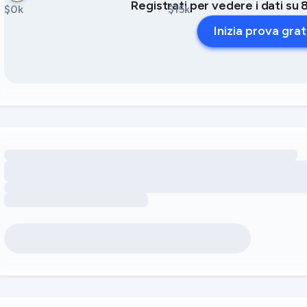
Registrati per vedere i dati su 8
$0k
$15k
Inizia prova grat
Caricamento delle opportunità di ricavo legate ai servizi