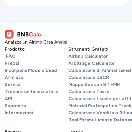
Analizza un Airbnb
Crea Analisi
Prodotto
Strumenti Gratuiti
FAQ
Airbnb Calculator
Prezzi
Arbitrage Calculator
Incorpora Modulo Lead
Calcolatore di Ammortame
Affiliato
Calcolatore DSCR
Servizi
Mappa Section 8 / FMR
Trovare un finanziatore
Calcolatore Tasse
API
Calcolatore fiscale per affi
Supporto
Material Participation Track
Informazioni
Calcolatore Vendita o Rifi
Real Estate License Databa
Risorse
Legale