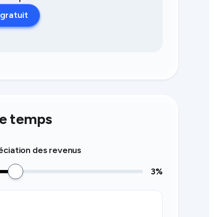
gratuit
le temps
ciation des revenus
3
%